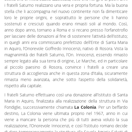
i fratelli Saturno realizzano una vera e propria fortuna. Ma la buona
stella che li accompagna nel nuovo continente non fa dimenticare
loro le proprie origini, e soprattutto le persone che li hanno
sostenuti e cresciuti quando erano rimasti soli al mondo. Così,
anno dopo anno, tornano a Roma e si recano presso l’orfanotrofio
per lasciare delle donazioni al fine di sostenere l’attività dell’istituto;
in quegli anni era commissario prefettizio dell’Ente di Santa Maria
in Aquiro, l’Onorevole Goffredo Innocenzi, nativo di Rosora. Vista la
magnanimità dei fratelli Saturno, l’On. Innocenzi, essendo rimasto
sempre legato alla sua terra di origine, Le Marche, ed in particolare
al piccolo paesino di Rosora, convince i fratelli a creare una
struttura di accoglienza anche in questa zona d’Italia, sicuramente
rimasta meno avanzata, anche sotto l’aspetto della solidarietà,
rispetto alla capitale.
I fratelli Saturno effettuano così una donazione all’Istituto di Santa
Maria in Aquiro, finalizzata alla realizzazione della struttura in Via
Fondiglie, successivamente chiamata
La Colonia
. Per un beffardo
destino, La Colonia viene ultimata proprio nel 1967, anno in cui
viene a mancare la persona che più di tutti aveva voluto la sua
realizzazione, l’Onorevole Innocenzi, e così l’Istituto romano decide
di dare temporaneamente la struttura alla Scuola Agraria Salvati di