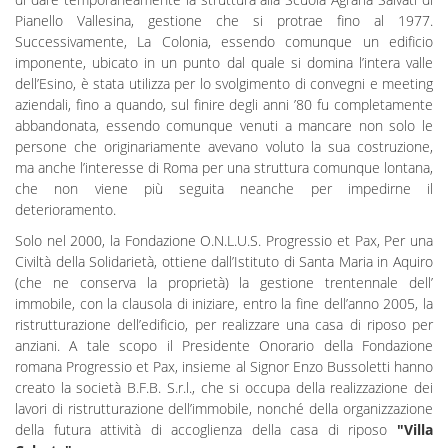
Pianello Vallesina, gestione che si protrae fino al 1977.
Successivamente, La Colonia, essendo comunque un edificio
imponente, ubicato in un punto dal quale si domina l’intera valle
dell’Esino, è stata utilizza per lo svolgimento di convegni e meeting
aziendali, fino a quando, sul finire degli anni ’80 fu completamente
abbandonata, essendo comunque venuti a mancare non solo le
persone che originariamente avevano voluto la sua costruzione,
ma anche l’interesse di Roma per una struttura comunque lontana,
che non viene più seguita neanche per impedirne il
deterioramento.
Solo nel 2000, la Fondazione O.N.L.U.S. Progressio et Pax, Per una
Civiltà della Solidarietà, ottiene dall’Istituto di Santa Maria in Aquiro
(che ne conserva la proprietà) la gestione trentennale dell’
immobile, con la clausola di iniziare, entro la fine dell’anno 2005, la
ristrutturazione dell’edificio, per realizzare una casa di riposo per
anziani. A tale scopo il Presidente Onorario della Fondazione
romana Progressio et Pax, insieme al Signor Enzo Bussoletti hanno
creato la società B.F.B. S.r.l., che si occupa della realizzazione dei
lavori di ristrutturazione dell’immobile, nonché della organizzazione
della futura attività di accoglienza della casa di riposo
"Villa