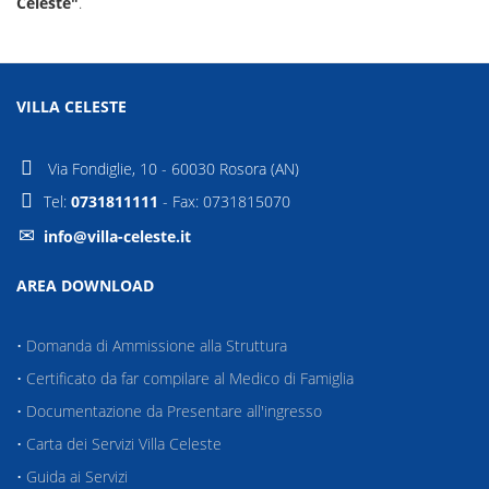
Celeste"
.
VILLA CELESTE
Via Fondiglie, 10 - 60030 Rosora (AN)
Tel:
0731811111
- Fax: 0731815070
info@villa-celeste.it
AREA DOWNLOAD
•
Domanda di Ammissione alla Struttura
•
Certificato da far compilare al Medico di Famiglia
•
Documentazione da Presentare all'ingresso
•
Carta dei Servizi Villa Celeste
•
Guida ai Servizi